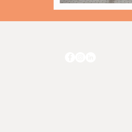
Vimscore AS
Hemsedalsvegen 2973
3560 Hemsedal
Org nr. 916 613 598