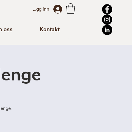
Logg inn
 oss
Kontakt
lenge
lenge.