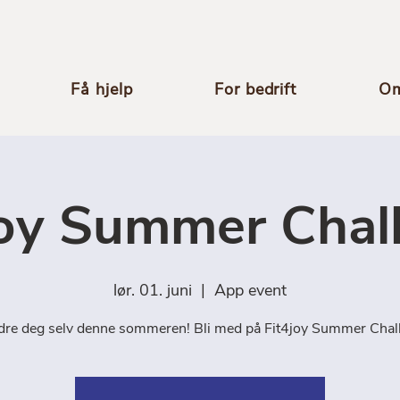
Få hjelp
For bedrift
Om
joy Summer Chal
lør. 01. juni
  |  
App event
dre deg selv denne sommeren! Bli med på Fit4joy Summer Chal