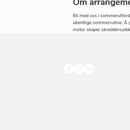
Om arrangeme
Bli med oss i sommerutfordri
ukentlige sommerrutine. Å gj
motor skaper skreddersydde 
Vimscore AS
Hemsedalsvegen 2973
3560 Hemsedal
Org nr. 916 613 598