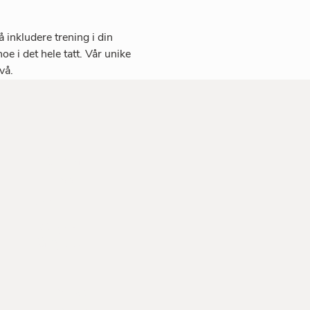
 inkludere trening i din 
e i det hele tatt. Vår unike 
vå.
Kontakt
oss
Ap
p
Innlegg
Få hjelp
Privacy