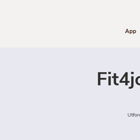
App
Fit4
Utfor