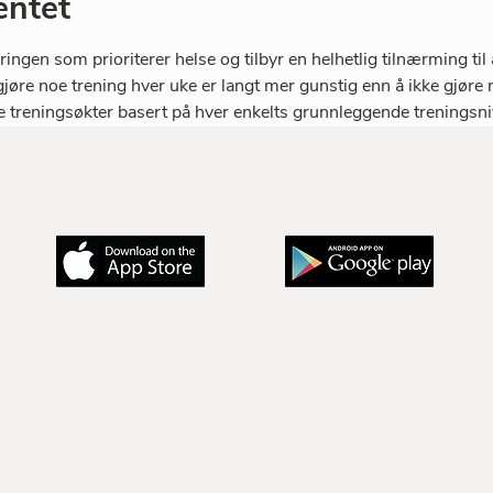
ntet
ngen som prioriterer helse og tilbyr en helhetlig tilnærming til å
øre noe trening hver uke er langt mer gunstig enn å ikke gjøre no
treningsøkter basert på hver enkelts grunnleggende treningsni