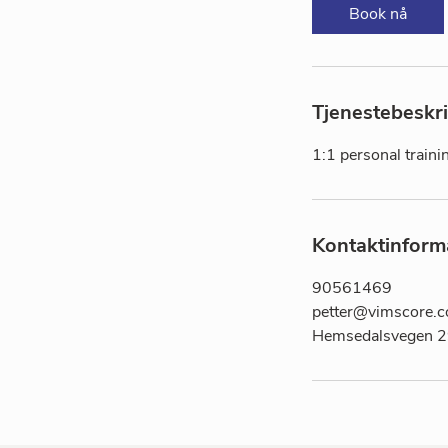
i
Book nå
n
Tjenestebeskri
1:1 personal traini
Kontaktinform
90561469
petter@vimscore.
Hemsedalsvegen 2