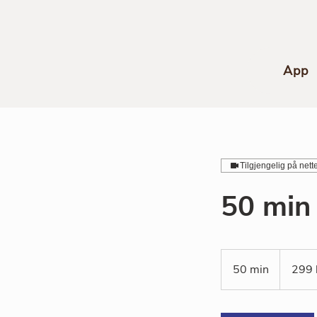
App
Tilgjengelig på nette
50 min
299
norske
50 min
5
299 
kroner
0
m