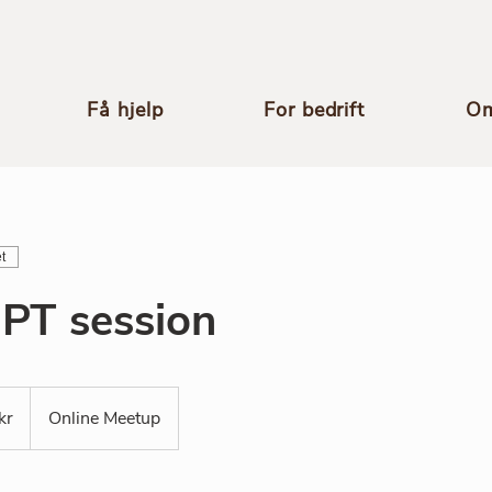
Få hjelp
For bedrift
Om
t
 PT session
kr
Online Meetup